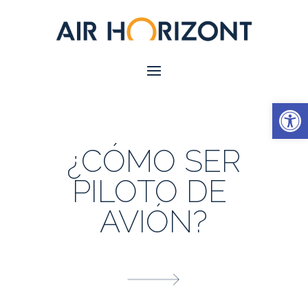
Abrir
¿CÓMO SER
PILOTO DE
AVIÓN?