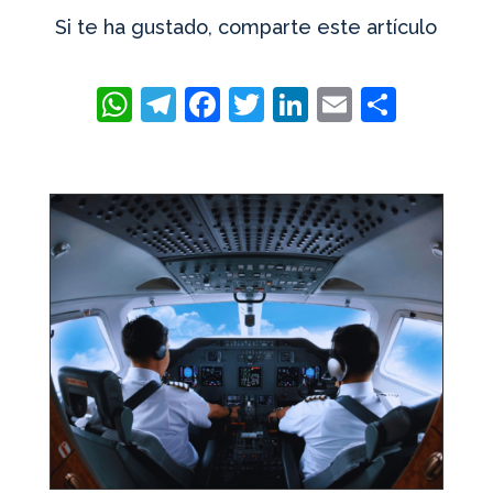
Si te ha gustado, comparte este artículo
WhatsApp
Telegram
Facebook
Twitter
LinkedIn
Email
Compa