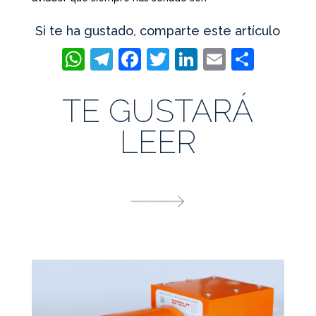
Si te ha gustado, comparte este artículo
WhatsApp
Telegram
Facebook
Twitter
LinkedIn
Email
Compa
TE GUSTARÁ
LEER